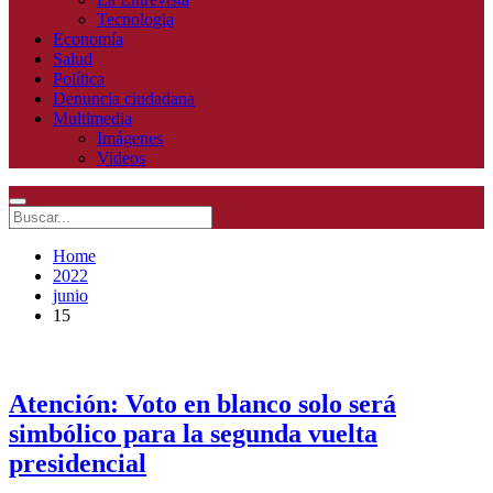
Tecnologia
Economía
Salud
Política
Denuncia ciudadana
Multimedia
Imágenes
Videos
Home
2022
junio
15
Atención: Voto en blanco solo será
simbólico para la segunda vuelta
presidencial