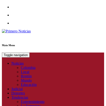
Primero Noticias
El mejor portal web de noticias de Barranquilla
Main Menu
Toggle navigation
Noticias
Colombia
Local
Región
Mundo
Educación
Judicial
Deportes
Tendencias
Entretenimiento
La Entrevista