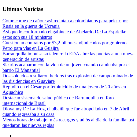
Ultimas Noticias
Como carne de cañón: así reclutan a colombianos para pelear por
Rusia en la guerra de Ucrania
Así quedó conformado el gabinete de Abelardo De La Espriella:
estos son sus 18 ministros
Cuestionan contratos por $3,2 billones adjudicados por gobierno
Petro para vías en La Guajira
Barranquilla impulsa su talento: la EDA abre las puertas a una nueva
generación de artistas
Sicarios acabaron con la vida de un joven cuando caminaba por el
barrio El Manantial
Dos soldados resultaron heridos tras explosión de campo minado de
las disidencias en Guaviare
Repudio en el Cesar por feminicidio de una joven de 20 años en
Aguachica
Destacan sistema de salud pública de Barranquilla en foro
internacional de Brasil
Diovanny De La Hoz, el albañil que fue atropellado en 7 de Abril
cuando regresaba a su casa
Menos horas de trabajo, más recargos y adiós al día de la familia: así
quedaron las nuevas reglas