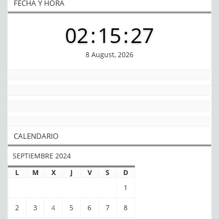
FECHA Y HORA
02
:
15
:
28
8 August, 2026
CALENDARIO
SEPTIEMBRE 2024
L
M
X
J
V
S
D
1
2
3
4
5
6
7
8