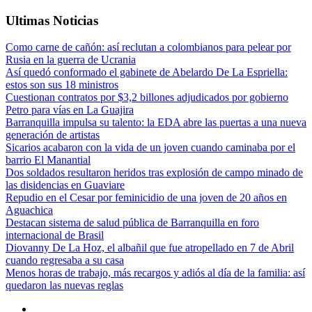
Ultimas Noticias
Como carne de cañón: así reclutan a colombianos para pelear por
Rusia en la guerra de Ucrania
Así quedó conformado el gabinete de Abelardo De La Espriella:
estos son sus 18 ministros
Cuestionan contratos por $3,2 billones adjudicados por gobierno
Petro para vías en La Guajira
Barranquilla impulsa su talento: la EDA abre las puertas a una nueva
generación de artistas
Sicarios acabaron con la vida de un joven cuando caminaba por el
barrio El Manantial
Dos soldados resultaron heridos tras explosión de campo minado de
las disidencias en Guaviare
Repudio en el Cesar por feminicidio de una joven de 20 años en
Aguachica
Destacan sistema de salud pública de Barranquilla en foro
internacional de Brasil
Diovanny De La Hoz, el albañil que fue atropellado en 7 de Abril
cuando regresaba a su casa
Menos horas de trabajo, más recargos y adiós al día de la familia: así
quedaron las nuevas reglas