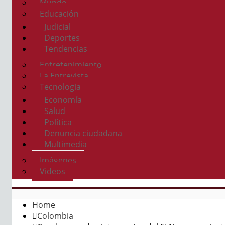
Mundo
Educación
Judicial
Deportes
Tendencias
Entretenimiento
La Entrevista
Tecnologia
Economía
Salud
Política
Denuncia ciudadana
Multimedia
Imágenes
Videos
Home
Colombia