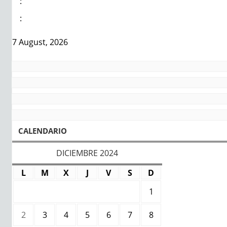
:
:
7 August, 2026
CALENDARIO
DICIEMBRE 2024
L
M
X
J
V
S
D
1
2
3
4
5
6
7
8