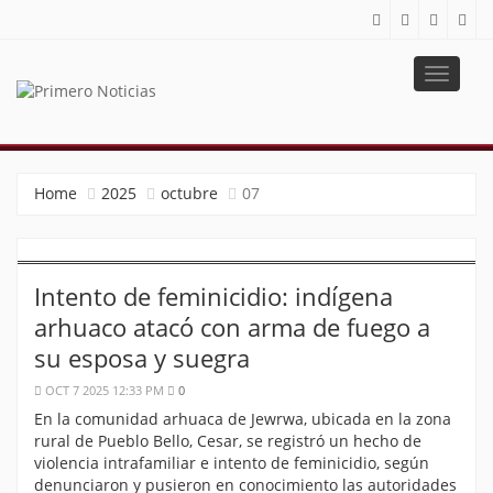
Toggle
navigat
PRIMERO NOTICIAS
El mejor portal web de noticias de Barranquilla
Home
2025
octubre
07
Intento de feminicidio: indígena
arhuaco atacó con arma de fuego a
su esposa y suegra
OCT 7 2025 12:33 PM
0
En la comunidad arhuaca de Jewrwa, ubicada en la zona
rural de Pueblo Bello, Cesar, se registró un hecho de
violencia intrafamiliar e intento de feminicidio, según
denunciaron y pusieron en conocimiento las autoridades