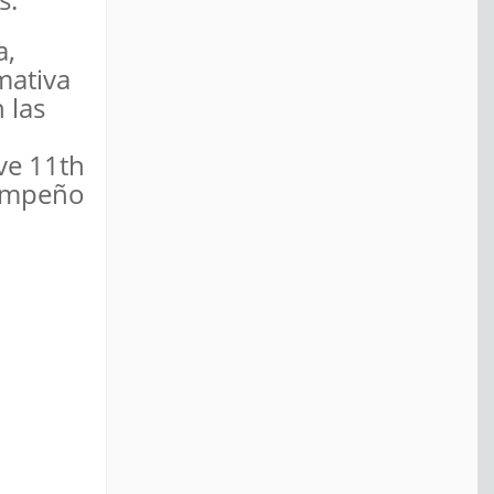
a,
mativa
 las
ve 11th
sempeño