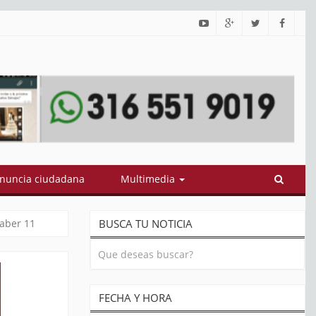
estionan contratos por $3,2 billones adjudicados por gobierno Petr
nuncia ciudadana
Multimedia
Saber 11
BUSCA TU NOTICIA
FECHA Y HORA