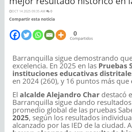
mejor resultado histórico en 
OCT 14 2025 09:35 AM
0
Compartir esta noticia
0
Compartidos
Barranquilla sigue demostrando que 
excelencia. En 2025 en las
Pruebas S
instituciones educativas distritale
en 2024 (260), y 16 puntos más que 
El
alcalde Alejandro Char
destacó e
Barranquilla sigue dando resultados
promedio global de las pruebas Sab
2025
, según los resultados individua
alcanzado por las IED de la ciudad.