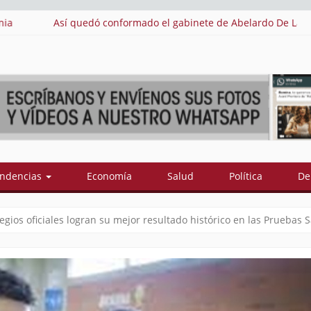
ardo De La Espriella: estos son sus 18 ministros
Cu
ndencias
Economía
Salud
Política
De
legios oficiales logran su mejor resultado histórico en las Pruebas 