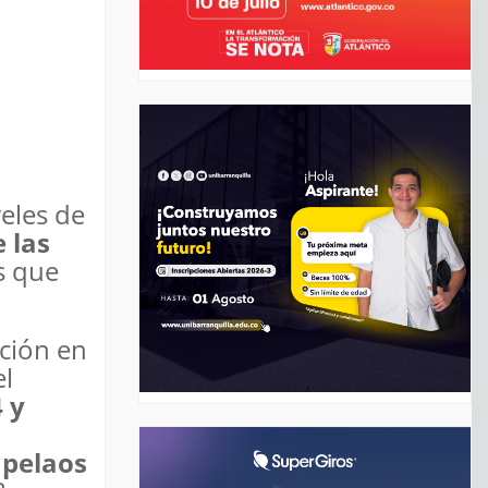
eles de
 las
s que
ación en
el
 y
 pelaos