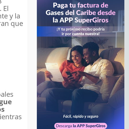
8
 El
te y la
tran que
pales
igue
os
ientras