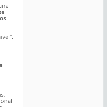
 una
os
los
vel”.
a
s,
ional
s.