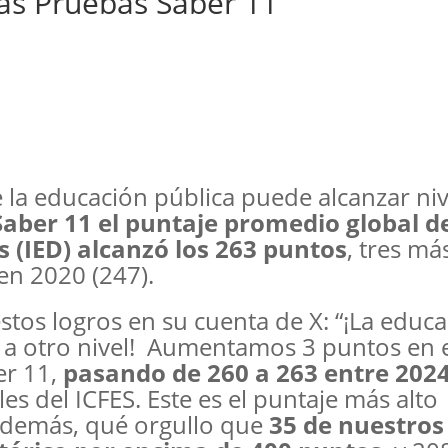
las Pruebas Saber 11
la educación pública puede alcanzar niv
aber 11 el puntaje promedio global de
s (IED) alcanzó los 263 puntos
, tres má
en 2020 (247).
stos logros en su cuenta de X: “¡La educ
 a otro nivel! Aumentamos 3 puntos en 
er 11,
pasando de 260 a 263 entre 2024
les del ICFES. Este es el puntaje más alto
 Además, qué orgullo que
35 de nuestros