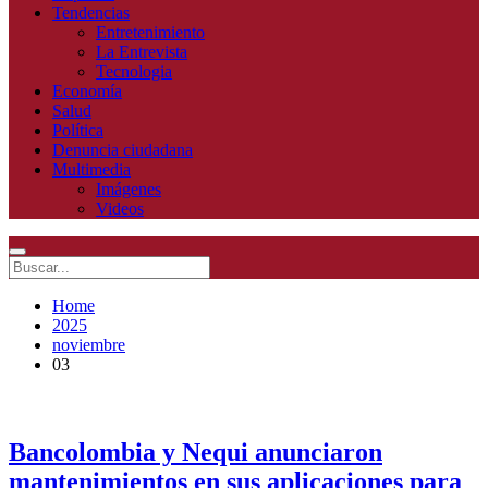
Tendencias
Entretenimiento
La Entrevista
Tecnologia
Economía
Salud
Política
Denuncia ciudadana
Multimedia
Imágenes
Videos
Home
2025
noviembre
03
Bancolombia y Nequi anunciaron
mantenimientos en sus aplicaciones para