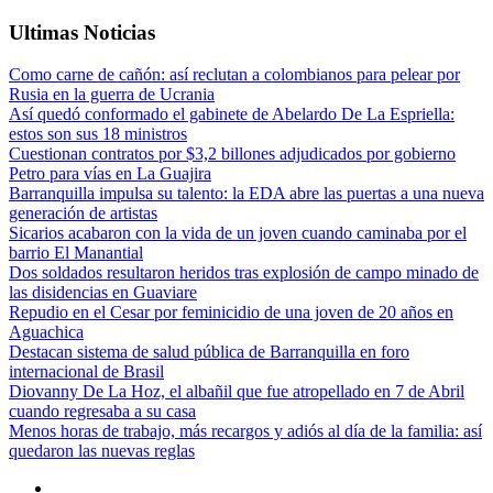
Ultimas Noticias
Como carne de cañón: así reclutan a colombianos para pelear por
Rusia en la guerra de Ucrania
Así quedó conformado el gabinete de Abelardo De La Espriella:
estos son sus 18 ministros
Cuestionan contratos por $3,2 billones adjudicados por gobierno
Petro para vías en La Guajira
Barranquilla impulsa su talento: la EDA abre las puertas a una nueva
generación de artistas
Sicarios acabaron con la vida de un joven cuando caminaba por el
barrio El Manantial
Dos soldados resultaron heridos tras explosión de campo minado de
las disidencias en Guaviare
Repudio en el Cesar por feminicidio de una joven de 20 años en
Aguachica
Destacan sistema de salud pública de Barranquilla en foro
internacional de Brasil
Diovanny De La Hoz, el albañil que fue atropellado en 7 de Abril
cuando regresaba a su casa
Menos horas de trabajo, más recargos y adiós al día de la familia: así
quedaron las nuevas reglas