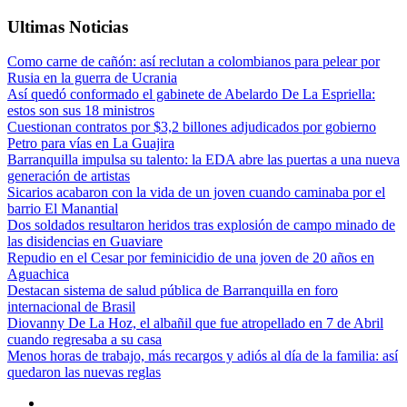
Ultimas Noticias
Como carne de cañón: así reclutan a colombianos para pelear por
Rusia en la guerra de Ucrania
Así quedó conformado el gabinete de Abelardo De La Espriella:
estos son sus 18 ministros
Cuestionan contratos por $3,2 billones adjudicados por gobierno
Petro para vías en La Guajira
Barranquilla impulsa su talento: la EDA abre las puertas a una nueva
generación de artistas
Sicarios acabaron con la vida de un joven cuando caminaba por el
barrio El Manantial
Dos soldados resultaron heridos tras explosión de campo minado de
las disidencias en Guaviare
Repudio en el Cesar por feminicidio de una joven de 20 años en
Aguachica
Destacan sistema de salud pública de Barranquilla en foro
internacional de Brasil
Diovanny De La Hoz, el albañil que fue atropellado en 7 de Abril
cuando regresaba a su casa
Menos horas de trabajo, más recargos y adiós al día de la familia: así
quedaron las nuevas reglas