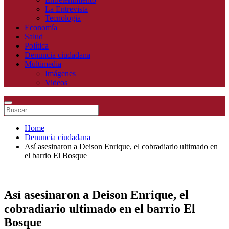
La Entrevista
Tecnologia
Economía
Salud
Política
Denuncia ciudadana
Multimedia
Imágenes
Videos
Home
Denuncia ciudadana
Así asesinaron a Deison Enrique, el cobradiario ultimado en
el barrio El Bosque
Así asesinaron a Deison Enrique, el
cobradiario ultimado en el barrio El
Bosque