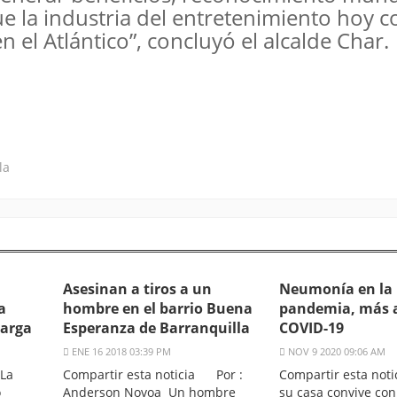
 la industria del entretenimiento hoy c
 el Atlántico”, concluyó el alcalde Char.
la
Asesinan a tiros a un
Neumonía en la
a
hombre en el barrio Buena
pandemia, más a
larga
Esperanza de Barranquilla
COVID-19
ENE 16 2018 03:39 PM
NOV 9 2020 09:06 AM
La
Compartir esta noticia Por :
Compartir esta not
o
Anderson Novoa Un hombre
su casa convive con