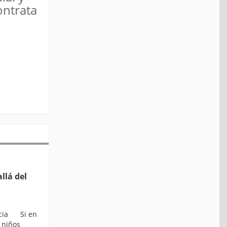
ontrata
llá del
icia Si en
 niños