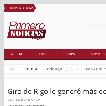
ULTIMAS NOTICIAS
PRIMERO
El mejor portal web de noticias de
Barranquilla
NOTICIAS
Noticias
Judicial
Deportes
Tendencias
Home
Economía
Giro de Rigo le generó más de $60 mil m
Giro de Rigo le generó más de
NOV 4 2025 09:25 AM
0
Compartir esta noticia