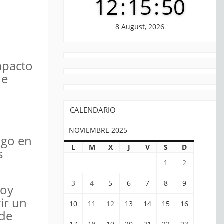
12
:
15
:
51
8 August, 2026
impacto
de
CALENDARIO
NOVIEMBRE 2025
igo en
L
M
X
J
V
S
D
s
1
2
3
4
5
6
7
8
9
hoy
ir un
10
11
12
13
14
15
16
 de