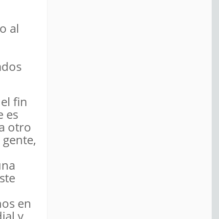
o al
tados
el fin
e es
a otro
 gente,
una
ste
nos en
ial y