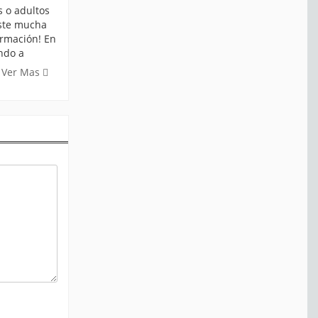
 o adultos
ste mucha
ormación! En
ndo a
Ver Mas