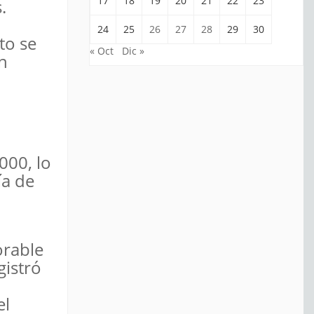
17
18
19
20
21
22
23
.
24
25
26
27
28
29
30
to se
« Oct
Dic »
n
000, lo
ía de
orable
gistró
el