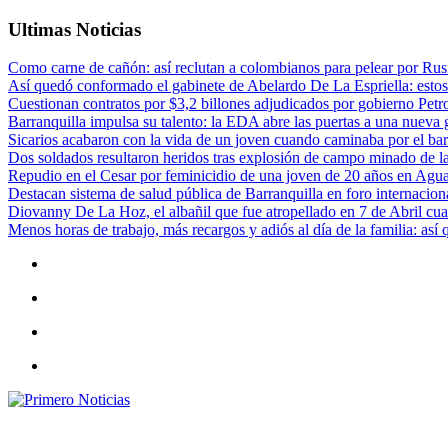
Ultimas Noticias
Como carne de cañón: así reclutan a colombianos para pelear por Rusi
Así quedó conformado el gabinete de Abelardo De La Espriella: estos
Cuestionan contratos por $3,2 billones adjudicados por gobierno Petr
Barranquilla impulsa su talento: la EDA abre las puertas a una nueva g
Sicarios acabaron con la vida de un joven cuando caminaba por el bar
Dos soldados resultaron heridos tras explosión de campo minado de l
Repudio en el Cesar por feminicidio de una joven de 20 años en Agu
Destacan sistema de salud pública de Barranquilla en foro internaciona
Diovanny De La Hoz, el albañil que fue atropellado en 7 de Abril cua
Menos horas de trabajo, más recargos y adiós al día de la familia: así
Primero Noticias
El mejor portal web de noticias de Barranquilla