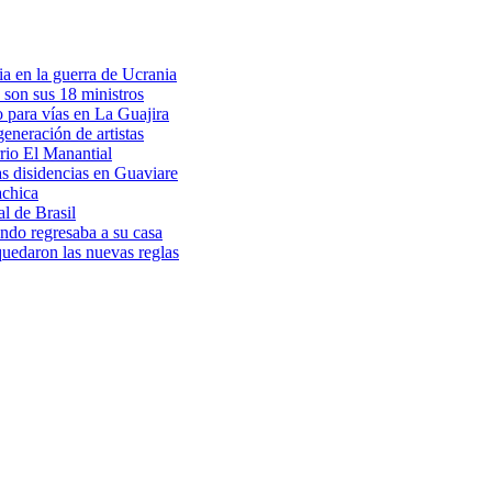
a en la guerra de Ucrania
 son sus 18 ministros
o para vías en La Guajira
eneración de artistas
rio El Manantial
as disidencias en Guaviare
achica
l de Brasil
ndo regresaba a su casa
 quedaron las nuevas reglas