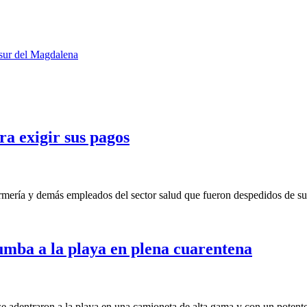
sur del Magdalena
a exigir sus pagos
ería y demás empleados del sector salud que fueron despedidos de sus 
umba a la playa en plena cuarentena
adentraron a la playa en una camioneta de alta gama y con un potente