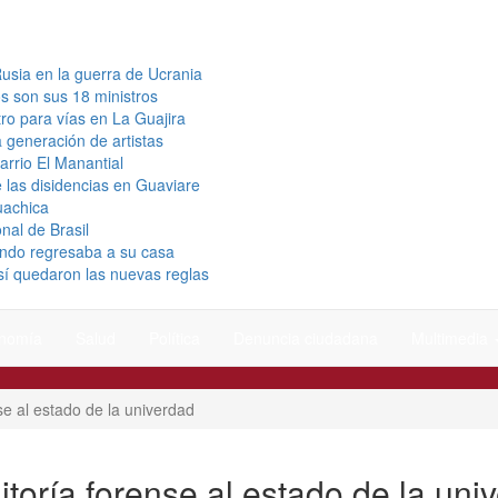
usia en la guerra de Ucrania
s son sus 18 ministros
ro para vías en La Guajira
a generación de artistas
arrio El Manantial
 las disidencias en Guaviare
uachica
nal de Brasil
uando regresaba a su casa
así quedaron las nuevas reglas
nomía
Salud
Política
Denuncia ciudadana
Multimedia
se al estado de la univerdad
itoría forense al estado de la uni