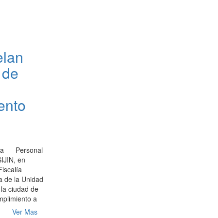
lan
 de
ento
icia Personal
SIJIN, en
Fiscalía
a de la Unidad
 la ciudad de
mplimiento a
Ver Mas