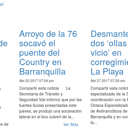
ad
Arroyo de la 76
Desmante
 de
socavó el
dos ‘ollas
puente del
vicio’ en
Country en
corregimi
Barranquilla
La Playa
Abr 20 2017 07:04 pm
Abr 27 2017 07:20 am
r
Compartir esta noticia La
Compartir esta not
Secretaría de Tránsito y
especializado de la 
Seguridad Vial informó que por las
coordinación con la 
fuertes lluvias presentadas este
Octava Especializad
s
jueves, se produjo una socavación
de Antinarcóticos de
lateral en el box culvert de la...
Barranquilla y en cu
la...
es de
Ver Mas