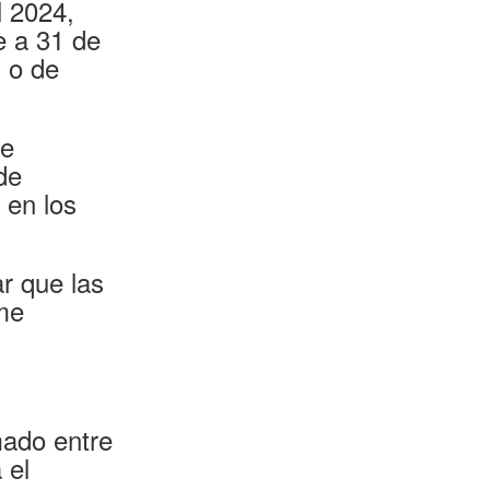
l 2024,
e a 31 de
 o de
de
de
 en los
r que las
rme
mado entre
 el