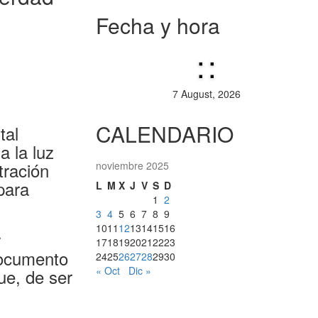
Fecha y hora
:
:
7 August, 2026
CALENDARIO
tal
a la luz
tración
noviembre 2025
para
L
M
X
J
V
S
D
1
2
3
4
5
6
7
8
9
10
11
12
13
14
15
16
r
17
18
19
20
21
22
23
documento
24
25
26
27
28
29
30
« Oct
Dic »
ue, de ser