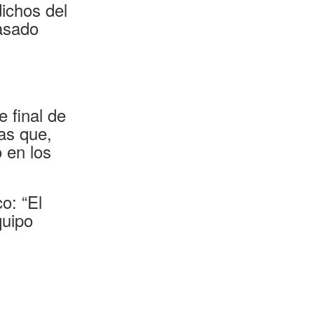
dichos del
pasado
 final de
as que,
 en los
o: “El
quipo