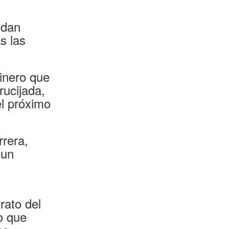
edan
s las
dinero que
rucijada,
el próximo
rrera,
 un
rato del
o que