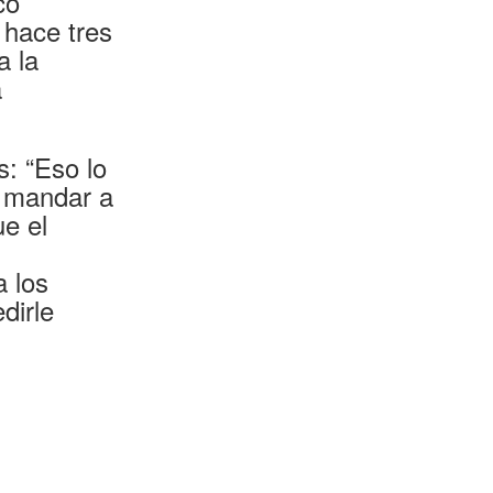
co
 hace tres
a la
a
: “Eso lo
a mandar a
ue el
a los
dirle