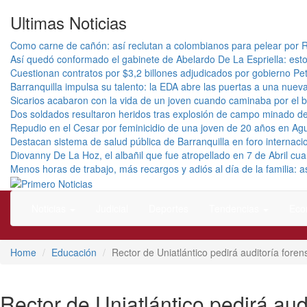
Ultimas Noticias
Como carne de cañón: así reclutan a colombianos para pelear por R
Así quedó conformado el gabinete de Abelardo De La Espriella: esto
Cuestionan contratos por $3,2 billones adjudicados por gobierno Pet
Barranquilla impulsa su talento: la EDA abre las puertas a una nuev
Sicarios acabaron con la vida de un joven cuando caminaba por el b
Dos soldados resultaron heridos tras explosión de campo minado de
Repudio en el Cesar por feminicidio de una joven de 20 años en Ag
Destacan sistema de salud pública de Barranquilla en foro internacio
Diovanny De La Hoz, el albañil que fue atropellado en 7 de Abril c
Menos horas de trabajo, más recargos y adiós al día de la familia: 
El mejor portal web de noticias de Barranquilla
Primero Noticias
Noticias
Judicial
Deportes
Tendencias
Eco
Home
Educación
Rector de Uniatlántico pedirá auditoría foren
Rector de Uniatlántico pedirá aud