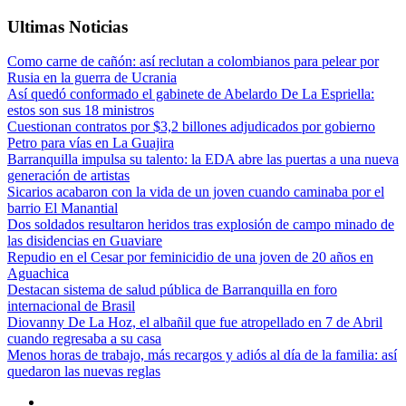
Ultimas Noticias
Como carne de cañón: así reclutan a colombianos para pelear por
Rusia en la guerra de Ucrania
Así quedó conformado el gabinete de Abelardo De La Espriella:
estos son sus 18 ministros
Cuestionan contratos por $3,2 billones adjudicados por gobierno
Petro para vías en La Guajira
Barranquilla impulsa su talento: la EDA abre las puertas a una nueva
generación de artistas
Sicarios acabaron con la vida de un joven cuando caminaba por el
barrio El Manantial
Dos soldados resultaron heridos tras explosión de campo minado de
las disidencias en Guaviare
Repudio en el Cesar por feminicidio de una joven de 20 años en
Aguachica
Destacan sistema de salud pública de Barranquilla en foro
internacional de Brasil
Diovanny De La Hoz, el albañil que fue atropellado en 7 de Abril
cuando regresaba a su casa
Menos horas de trabajo, más recargos y adiós al día de la familia: así
quedaron las nuevas reglas