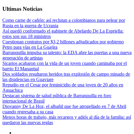
Ultimas Noticias
Como carne de cañón: así reclutan a colombianos para pelear por
Rusia en la guerra de Ucrania
Así quedó conformado el gabinete de Abelardo De La Espriella:
estos son sus 18 ministros
Cuestionan contratos por $3,2 billones adjudicados por gobierno
Petro para vías en La Guajira
Barranquilla impulsa su talento: la EDA abre las puertas a una nueva
generación de artistas
Sicarios acabaron con la vida de un joven cuando caminaba por el
barrio El Manantial
Dos soldados resultaron heridos tras explosión de campo minado de
las disidencias en Guaviare
Repudio en el Cesar por feminicidio de una joven de 20 años en
Aguachica
Destacan sistema de salud pública de Barranquilla en foro
internacional de Brasil
Diovanny De La Hoz, el albañil que fue atropellado en 7 de Abril
cuando regresaba a su casa
Menos horas de trabajo, más recargos y adiós al día de la familia: así
quedaron las nuevas reglas