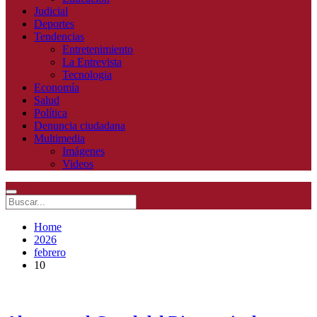
Judicial
Deportes
Tendencias
Entretenimiento
La Entrevista
Tecnologia
Economía
Salud
Política
Denuncia ciudadana
Multimedia
Imágenes
Videos
Home
2026
febrero
10