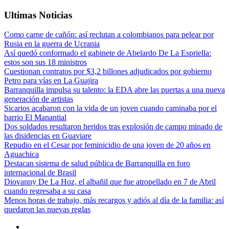
Ultimas Noticias
Como carne de cañón: así reclutan a colombianos para pelear por
Rusia en la guerra de Ucrania
Así quedó conformado el gabinete de Abelardo De La Espriella:
estos son sus 18 ministros
Cuestionan contratos por $3,2 billones adjudicados por gobierno
Petro para vías en La Guajira
Barranquilla impulsa su talento: la EDA abre las puertas a una nueva
generación de artistas
Sicarios acabaron con la vida de un joven cuando caminaba por el
barrio El Manantial
Dos soldados resultaron heridos tras explosión de campo minado de
las disidencias en Guaviare
Repudio en el Cesar por feminicidio de una joven de 20 años en
Aguachica
Destacan sistema de salud pública de Barranquilla en foro
internacional de Brasil
Diovanny De La Hoz, el albañil que fue atropellado en 7 de Abril
cuando regresaba a su casa
Menos horas de trabajo, más recargos y adiós al día de la familia: así
quedaron las nuevas reglas