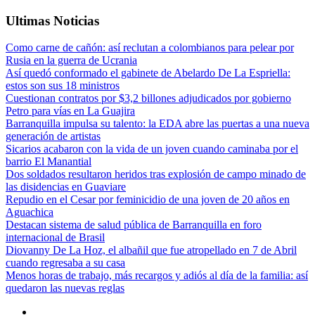
Ultimas Noticias
Como carne de cañón: así reclutan a colombianos para pelear por
Rusia en la guerra de Ucrania
Así quedó conformado el gabinete de Abelardo De La Espriella:
estos son sus 18 ministros
Cuestionan contratos por $3,2 billones adjudicados por gobierno
Petro para vías en La Guajira
Barranquilla impulsa su talento: la EDA abre las puertas a una nueva
generación de artistas
Sicarios acabaron con la vida de un joven cuando caminaba por el
barrio El Manantial
Dos soldados resultaron heridos tras explosión de campo minado de
las disidencias en Guaviare
Repudio en el Cesar por feminicidio de una joven de 20 años en
Aguachica
Destacan sistema de salud pública de Barranquilla en foro
internacional de Brasil
Diovanny De La Hoz, el albañil que fue atropellado en 7 de Abril
cuando regresaba a su casa
Menos horas de trabajo, más recargos y adiós al día de la familia: así
quedaron las nuevas reglas