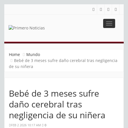
Toggle
navigatio
PRIMERO NOTICIAS
El mejor portal web de noticias de Barranquilla
Home
Mundo
Bebé de 3 meses sufre daño cerebral tras negligencia
de su niñera
Bebé de 3 meses sufre
daño cerebral tras
negligencia de su niñera
FEB 2 2026 10:17 AM
0