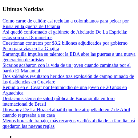
Ultimas Noticias
Como carne de cañón: así reclutan a colombianos para pelear por
Rusia en la guerra de Ucrania
Así quedó conformado el gabinete de Abelardo De La Espriella:
estos son sus 18 ministros
Cuestionan contratos por $3,2 billones adjudicados por gobierno
Petro para vías en La Guajira
Barranquilla impulsa su talento: la EDA abre las puertas a una nueva
generación de artistas
Sicarios acabaron con la vida de un joven cuando caminaba por el
barrio El Manantial
Dos soldados resultaron heridos tras explosión de campo minado de
las disidencias en Guaviare
Repudio en el Cesar por feminicidio de una joven de 20 años en
Aguachica
Destacan sistema de salud pública de Barranquilla en foro
internacional de Brasil
Diovanny De La Hoz, el albañil que fue atropellado en 7 de Abril
cuando regresaba a su casa
Menos horas de trabajo, más recargos y adiós al día de la familia: así
quedaron las nuevas reglas