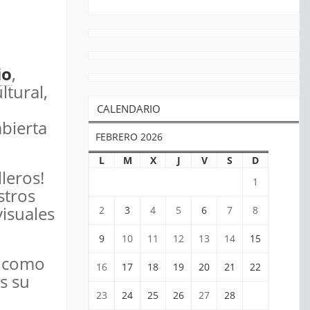
io
,
ltural,
CALENDARIO
abierta
FEBRERO 2026
L
M
X
J
V
S
D
leros!
1
stros
visuales
2
3
4
5
6
7
8
9
10
11
12
13
14
15
a como
16
17
18
19
20
21
22
s su
23
24
25
26
27
28