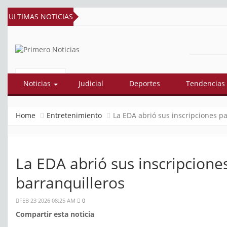
ULTIMAS NOTICIAS
PRIMERO
El mejor portal web de noticias de
Barranquilla
NOTICIAS
Noticias
Judicial
Deportes
Tendencias
Home
Entretenimiento
La EDA abrió sus inscripciones pa
La EDA abrió sus inscripciones
barranquilleros
FEB 23 2026 08:25 AM
0
Compartir esta noticia