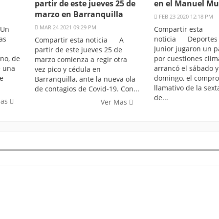
partir de este jueves 25 de
en el Manuel Mur
marzo en Barranquilla
FEB 23 2020 12:18 PM
MAR 24 2021 09:29 PM
 Un
Compartir esta
as
noticia Deportes 
Compartir esta noticia A
Junior jugaron un p
partir de este jueves 25 de
no, de
por cuestiones clim
marzo comienza a regir otra
e una
arrancó el sábado y
vez pico y cédula en
te
domingo, el compr
Barranquilla, ante la nueva ola
llamativo de la sex
de contagios de Covid-19. Con...
de...
Mas
Ver Mas