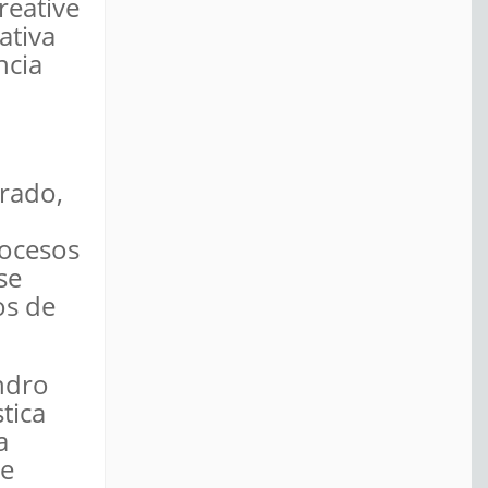
reative
ativa
ncia
arado,
rocesos
se
os de
ndro
tica
a
de