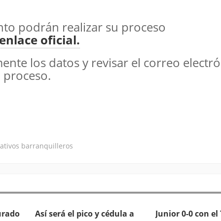
ento podrán realizar su proceso
enlace oficial.
ente los datos y revisar el correo electr
l proceso.
eativos barranquilleros
urado
Así será el pico y cédula a
Junior 0-0 con el