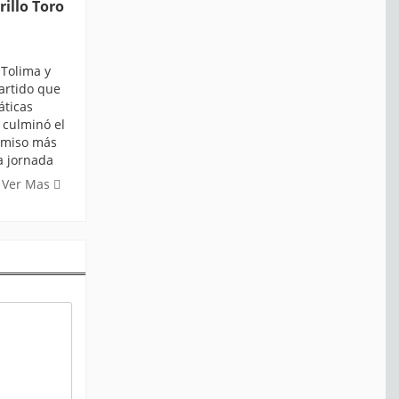
illo Toro
Tolima y
artido que
áticas
 culminó el
omiso más
ta jornada
Ver Mas