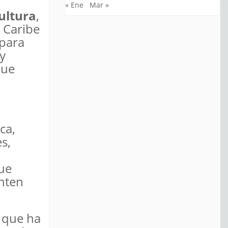
« Ene
Mar »
ultura
,
 Caribe
 para
y
que
ca,
s,
ue
nten
l que ha