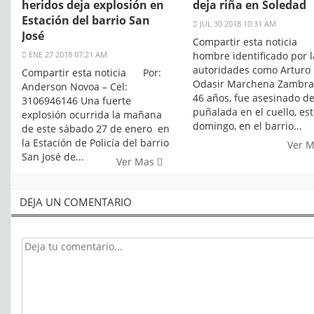
heridos deja explosión en
deja riña en Soledad
Estación del barrio San
JUL 30 2018 10:31 AM
José
Compartir esta noticia
ENE 27 2018 07:21 AM
hombre identificado por l
autoridades como Arturo
Compartir esta noticia Por:
Odasir Marchena Zambra
Anderson Novoa – Cel:
46 años, fue asesinado d
3106946146 Una fuerte
puñalada en el cuello, es
explosión ocurrida la mañana
domingo, en el barrio...
de este sábado 27 de enero en
la Estación de Policía del barrio
Ver 
San José de...
Ver Mas
DEJA UN COMENTARIO