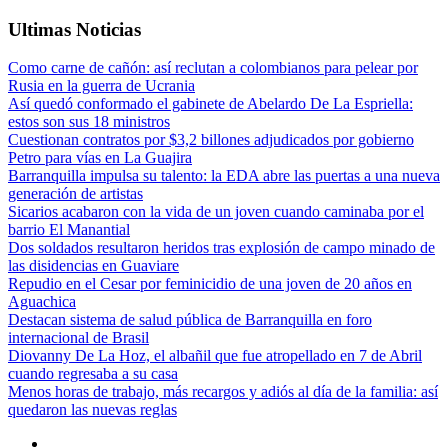
Ultimas Noticias
Como carne de cañón: así reclutan a colombianos para pelear por
Rusia en la guerra de Ucrania
Así quedó conformado el gabinete de Abelardo De La Espriella:
estos son sus 18 ministros
Cuestionan contratos por $3,2 billones adjudicados por gobierno
Petro para vías en La Guajira
Barranquilla impulsa su talento: la EDA abre las puertas a una nueva
generación de artistas
Sicarios acabaron con la vida de un joven cuando caminaba por el
barrio El Manantial
Dos soldados resultaron heridos tras explosión de campo minado de
las disidencias en Guaviare
Repudio en el Cesar por feminicidio de una joven de 20 años en
Aguachica
Destacan sistema de salud pública de Barranquilla en foro
internacional de Brasil
Diovanny De La Hoz, el albañil que fue atropellado en 7 de Abril
cuando regresaba a su casa
Menos horas de trabajo, más recargos y adiós al día de la familia: así
quedaron las nuevas reglas