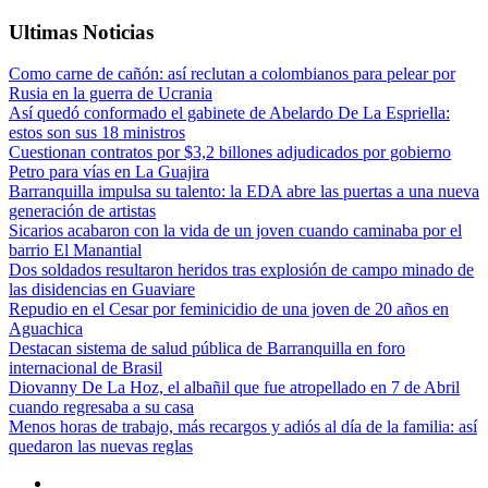
Ultimas Noticias
Como carne de cañón: así reclutan a colombianos para pelear por
Rusia en la guerra de Ucrania
Así quedó conformado el gabinete de Abelardo De La Espriella:
estos son sus 18 ministros
Cuestionan contratos por $3,2 billones adjudicados por gobierno
Petro para vías en La Guajira
Barranquilla impulsa su talento: la EDA abre las puertas a una nueva
generación de artistas
Sicarios acabaron con la vida de un joven cuando caminaba por el
barrio El Manantial
Dos soldados resultaron heridos tras explosión de campo minado de
las disidencias en Guaviare
Repudio en el Cesar por feminicidio de una joven de 20 años en
Aguachica
Destacan sistema de salud pública de Barranquilla en foro
internacional de Brasil
Diovanny De La Hoz, el albañil que fue atropellado en 7 de Abril
cuando regresaba a su casa
Menos horas de trabajo, más recargos y adiós al día de la familia: así
quedaron las nuevas reglas