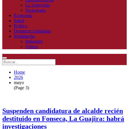
La Entrevista
Tecnologia
Economía
Salud
Política
Denuncia ciudadana
Multimedia
Imágenes
Videos
Home
2026
mayo
(Page 3)
Suspenden candidatura de alcalde recién
destituido en Fonseca, La Guajira: habrá
investigaciones