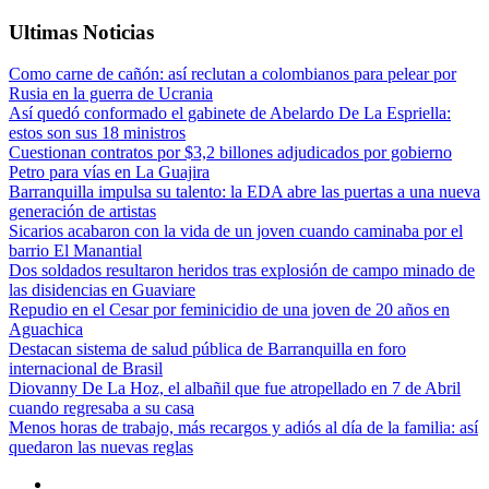
Ultimas Noticias
Como carne de cañón: así reclutan a colombianos para pelear por
Rusia en la guerra de Ucrania
Así quedó conformado el gabinete de Abelardo De La Espriella:
estos son sus 18 ministros
Cuestionan contratos por $3,2 billones adjudicados por gobierno
Petro para vías en La Guajira
Barranquilla impulsa su talento: la EDA abre las puertas a una nueva
generación de artistas
Sicarios acabaron con la vida de un joven cuando caminaba por el
barrio El Manantial
Dos soldados resultaron heridos tras explosión de campo minado de
las disidencias en Guaviare
Repudio en el Cesar por feminicidio de una joven de 20 años en
Aguachica
Destacan sistema de salud pública de Barranquilla en foro
internacional de Brasil
Diovanny De La Hoz, el albañil que fue atropellado en 7 de Abril
cuando regresaba a su casa
Menos horas de trabajo, más recargos y adiós al día de la familia: así
quedaron las nuevas reglas