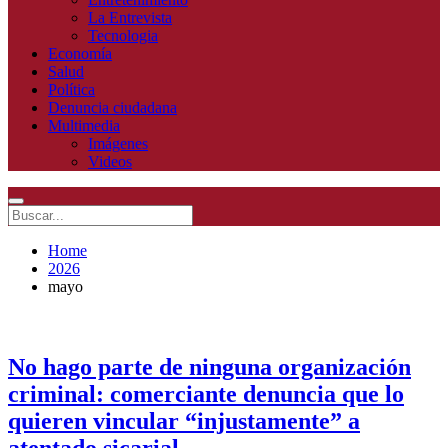
La Entrevista
Tecnologia
Economía
Salud
Política
Denuncia ciudadana
Multimedia
Imágenes
Videos
Home
2026
mayo
No hago parte de ninguna organización
criminal: comerciante denuncia que lo
quieren vincular “injustamente” a
atentado sicarial