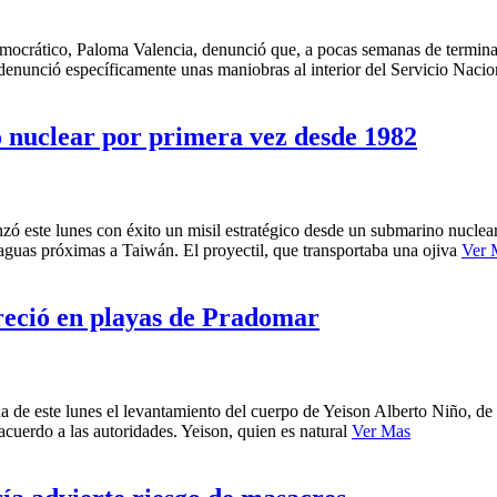
Democrático, Paloma Valencia, denunció que, a pocas semanas de termin
a denunció específicamente unas maniobras al interior del Servicio Nac
o nuclear por primera vez desde 1982
nzó este lunes con éxito un misil estratégico desde un submarino nucle
 aguas próximas a Taiwán. El proyectil, que transportaba una ojiva
Ver 
eció en playas de Pradomar
da de este lunes el levantamiento del cuerpo de Yeison Alberto Niño, d
acuerdo a las autoridades. Yeison, quien es natural
Ver Mas