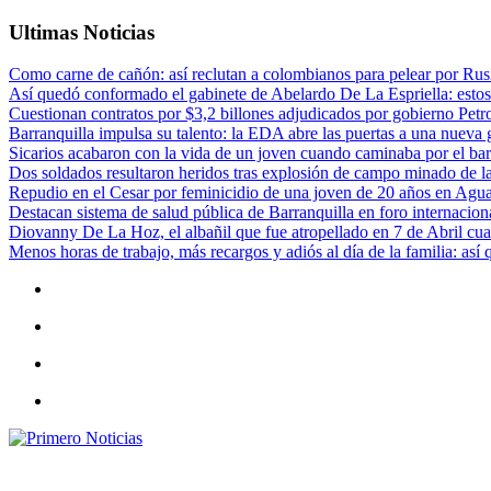
Ultimas Noticias
Como carne de cañón: así reclutan a colombianos para pelear por Rusi
Así quedó conformado el gabinete de Abelardo De La Espriella: estos
Cuestionan contratos por $3,2 billones adjudicados por gobierno Petr
Barranquilla impulsa su talento: la EDA abre las puertas a una nueva g
Sicarios acabaron con la vida de un joven cuando caminaba por el bar
Dos soldados resultaron heridos tras explosión de campo minado de l
Repudio en el Cesar por feminicidio de una joven de 20 años en Agu
Destacan sistema de salud pública de Barranquilla en foro internaciona
Diovanny De La Hoz, el albañil que fue atropellado en 7 de Abril cua
Menos horas de trabajo, más recargos y adiós al día de la familia: así
Primero Noticias
El mejor portal web de noticias de Barranquilla