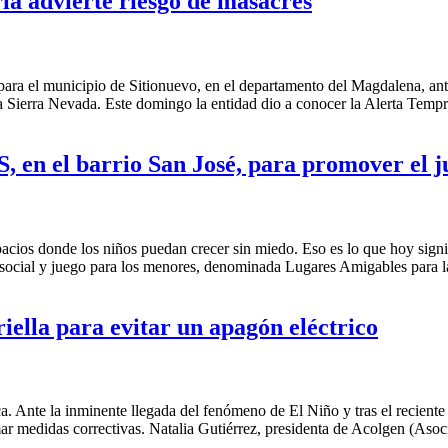
ía advierte riesgo de masacres
ra el municipio de Sitionuevo, en el departamento del Magdalena, ante
a Sierra Nevada. Este domingo la entidad dio a conocer la Alerta Temp
, en el barrio San José, para promover el ju
pacios donde los niños puedan crecer sin miedo. Eso es lo que hoy signi
ón social y juego para los menores, denominada Lugares Amigables para 
iella para evitar un apagón eléctrico
ica. Ante la inminente llegada del fenómeno de El Niño y tras el recien
mar medidas correctivas. Natalia Gutiérrez, presidenta de Acolgen (As