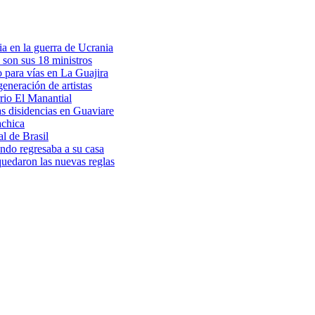
a en la guerra de Ucrania
 son sus 18 ministros
o para vías en La Guajira
eneración de artistas
rio El Manantial
as disidencias en Guaviare
achica
l de Brasil
ndo regresaba a su casa
 quedaron las nuevas reglas