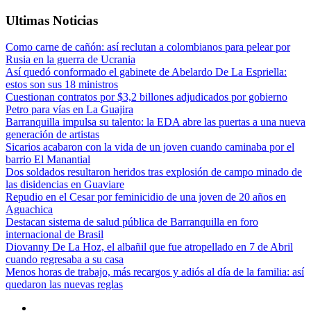
Ultimas Noticias
Como carne de cañón: así reclutan a colombianos para pelear por
Rusia en la guerra de Ucrania
Así quedó conformado el gabinete de Abelardo De La Espriella:
estos son sus 18 ministros
Cuestionan contratos por $3,2 billones adjudicados por gobierno
Petro para vías en La Guajira
Barranquilla impulsa su talento: la EDA abre las puertas a una nueva
generación de artistas
Sicarios acabaron con la vida de un joven cuando caminaba por el
barrio El Manantial
Dos soldados resultaron heridos tras explosión de campo minado de
las disidencias en Guaviare
Repudio en el Cesar por feminicidio de una joven de 20 años en
Aguachica
Destacan sistema de salud pública de Barranquilla en foro
internacional de Brasil
Diovanny De La Hoz, el albañil que fue atropellado en 7 de Abril
cuando regresaba a su casa
Menos horas de trabajo, más recargos y adiós al día de la familia: así
quedaron las nuevas reglas