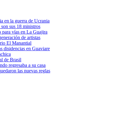
a en la guerra de Ucrania
 son sus 18 ministros
o para vías en La Guajira
eneración de artistas
rio El Manantial
as disidencias en Guaviare
achica
l de Brasil
ndo regresaba a su casa
 quedaron las nuevas reglas