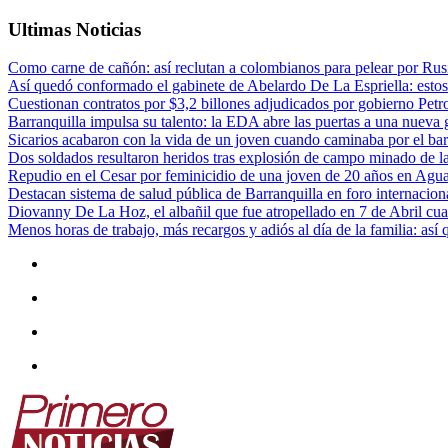
Ultimas Noticias
Como carne de cañón: así reclutan a colombianos para pelear por Rusi
Así quedó conformado el gabinete de Abelardo De La Espriella: estos
Cuestionan contratos por $3,2 billones adjudicados por gobierno Petr
Barranquilla impulsa su talento: la EDA abre las puertas a una nueva g
Sicarios acabaron con la vida de un joven cuando caminaba por el bar
Dos soldados resultaron heridos tras explosión de campo minado de l
Repudio en el Cesar por feminicidio de una joven de 20 años en Agu
Destacan sistema de salud pública de Barranquilla en foro internaciona
Diovanny De La Hoz, el albañil que fue atropellado en 7 de Abril cua
Menos horas de trabajo, más recargos y adiós al día de la familia: así