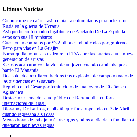
Ultimas Noticias
Como carne de cañón: así reclutan a colombianos para pelear por
Rusia en la guerra de Ucrania
Así quedó conformado el gabinete de Abelardo De La Espriella:
estos son sus 18 ministros
Cuestionan contratos por $3,2 billones adjudicados por gobierno
Petro para vías en La Guajira
Barranquilla impulsa su talento: la EDA abre las puertas a una nueva
generación de artistas
Sicarios acabaron con la vida de un joven cuando caminaba por el
barrio El Manantial
Dos soldados resultaron heridos tras explosión de campo minado de
las disidencias en Guaviare
Repudio en el Cesar por feminicidio de una joven de 20 años en
Aguachica
Destacan sistema de salud pública de Barranquilla en foro
internacional de Brasil
Diovanny De La Hoz, el albañil que fue atropellado en 7 de Abril
cuando regresaba a su casa
Menos horas de trabajo, más recargos y adiós al día de la familia: así
quedaron las nuevas reglas