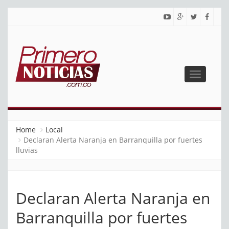
Toggle
navigatio
PRIMERO NOTICIAS
El mejor portal web de noticias de Barranquilla
Home
Local
Declaran Alerta Naranja en Barranquilla por fuertes
lluvias
Declaran Alerta Naranja en
Barranquilla por fuertes