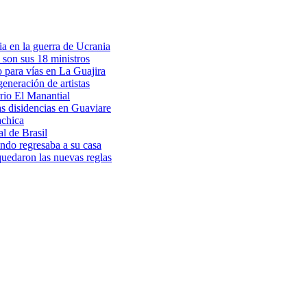
a en la guerra de Ucrania
 son sus 18 ministros
o para vías en La Guajira
eneración de artistas
rio El Manantial
as disidencias en Guaviare
achica
l de Brasil
ndo regresaba a su casa
 quedaron las nuevas reglas