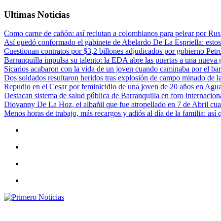
Ultimas Noticias
Como carne de cañón: así reclutan a colombianos para pelear por Rusi
Así quedó conformado el gabinete de Abelardo De La Espriella: estos
Cuestionan contratos por $3,2 billones adjudicados por gobierno Petr
Barranquilla impulsa su talento: la EDA abre las puertas a una nueva g
Sicarios acabaron con la vida de un joven cuando caminaba por el bar
Dos soldados resultaron heridos tras explosión de campo minado de l
Repudio en el Cesar por feminicidio de una joven de 20 años en Agu
Destacan sistema de salud pública de Barranquilla en foro internaciona
Diovanny De La Hoz, el albañil que fue atropellado en 7 de Abril cua
Menos horas de trabajo, más recargos y adiós al día de la familia: así
Primero Noticias
El mejor portal web de noticias de Barranquilla