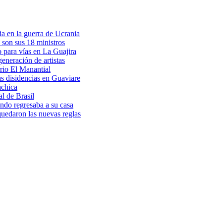
a en la guerra de Ucrania
 son sus 18 ministros
o para vías en La Guajira
eneración de artistas
rio El Manantial
as disidencias en Guaviare
achica
l de Brasil
ndo regresaba a su casa
 quedaron las nuevas reglas