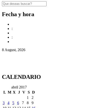
Fecha y hora
:
:
8 August, 2026
CALENDARIO
abril 2017
L
M
X
J
V
S
D
1
2
3
4
5
6
7
8
9