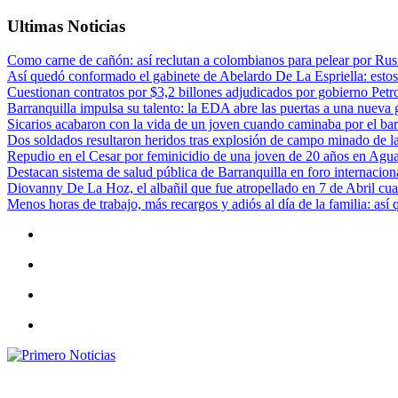
Ultimas Noticias
Como carne de cañón: así reclutan a colombianos para pelear por Rusi
Así quedó conformado el gabinete de Abelardo De La Espriella: estos
Cuestionan contratos por $3,2 billones adjudicados por gobierno Petr
Barranquilla impulsa su talento: la EDA abre las puertas a una nueva g
Sicarios acabaron con la vida de un joven cuando caminaba por el bar
Dos soldados resultaron heridos tras explosión de campo minado de l
Repudio en el Cesar por feminicidio de una joven de 20 años en Agu
Destacan sistema de salud pública de Barranquilla en foro internaciona
Diovanny De La Hoz, el albañil que fue atropellado en 7 de Abril cua
Menos horas de trabajo, más recargos y adiós al día de la familia: así
Primero Noticias
El mejor portal web de noticias de Barranquilla