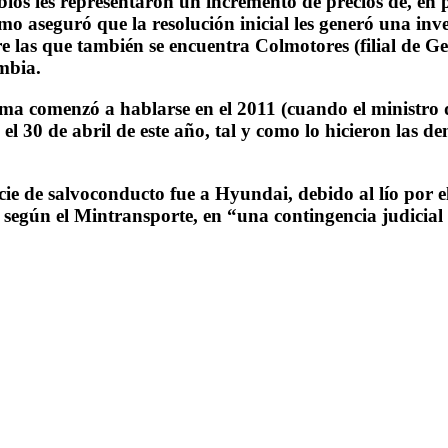
bios les representaron un incremento de precios de, en
o aseguró que la resolución inicial les generó una inv
las que también se encuentra Colmotores (filial de Gen
mbia.
 tema comenzó a hablarse en el 2011 (cuando el minist
l 30 de abril de este año, tal y como lo hicieron las de
pecie de salvoconducto fue a Hyundai, debido al lío por
, según el Mintransporte, en “una contingencia judicia