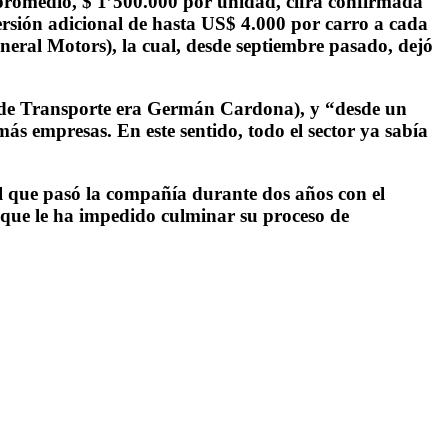
 promedio, $ 1’500.000 por unidad, cifra confirmada
ersión adicional de hasta US$ 4.000 por carro a cada
eral Motors), la cual, desde septiembre pasado, dejó
ro de Transporte era Germán Cardona), y “desde un
más empresas. En este sentido, todo el sector ya sabía
 el que pasó la compañía durante dos años con el
l que le ha impedido culminar su proceso de