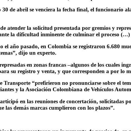
30 de abril se venciera la fecha final, el funcionario a
in de atender la solicitud presentada por gremios y repr
ante la dificultad inminente de culminar el proceso (…) 
olo el año pasado, en Colombia se registraron 6.680 muer
 temas”, dijo un experto.
epresadas en zonas francas –algunos de los cuales ingre
para su registro y venta, y que corresponden a por lo 
de Transporte “prefirieron no pronunciarse sobre el te
ciantes y la Asociación Colombiana de Vehículos Automo
participó en las reuniones de concertación, solicitadas
que las demás marcas cumplieron con los plazos”.