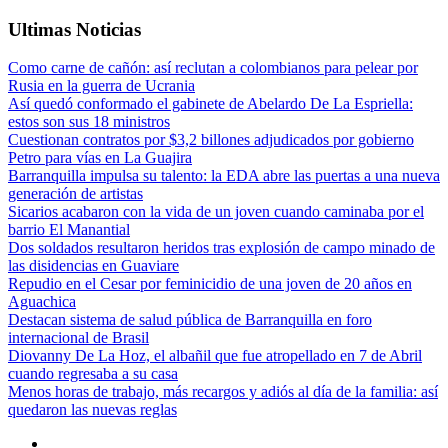
Ultimas Noticias
Como carne de cañón: así reclutan a colombianos para pelear por
Rusia en la guerra de Ucrania
Así quedó conformado el gabinete de Abelardo De La Espriella:
estos son sus 18 ministros
Cuestionan contratos por $3,2 billones adjudicados por gobierno
Petro para vías en La Guajira
Barranquilla impulsa su talento: la EDA abre las puertas a una nueva
generación de artistas
Sicarios acabaron con la vida de un joven cuando caminaba por el
barrio El Manantial
Dos soldados resultaron heridos tras explosión de campo minado de
las disidencias en Guaviare
Repudio en el Cesar por feminicidio de una joven de 20 años en
Aguachica
Destacan sistema de salud pública de Barranquilla en foro
internacional de Brasil
Diovanny De La Hoz, el albañil que fue atropellado en 7 de Abril
cuando regresaba a su casa
Menos horas de trabajo, más recargos y adiós al día de la familia: así
quedaron las nuevas reglas