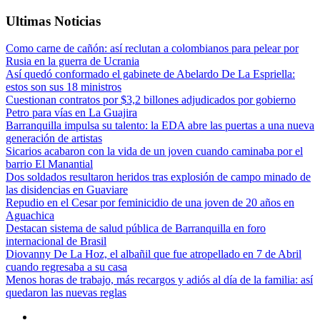
Ultimas Noticias
Como carne de cañón: así reclutan a colombianos para pelear por
Rusia en la guerra de Ucrania
Así quedó conformado el gabinete de Abelardo De La Espriella:
estos son sus 18 ministros
Cuestionan contratos por $3,2 billones adjudicados por gobierno
Petro para vías en La Guajira
Barranquilla impulsa su talento: la EDA abre las puertas a una nueva
generación de artistas
Sicarios acabaron con la vida de un joven cuando caminaba por el
barrio El Manantial
Dos soldados resultaron heridos tras explosión de campo minado de
las disidencias en Guaviare
Repudio en el Cesar por feminicidio de una joven de 20 años en
Aguachica
Destacan sistema de salud pública de Barranquilla en foro
internacional de Brasil
Diovanny De La Hoz, el albañil que fue atropellado en 7 de Abril
cuando regresaba a su casa
Menos horas de trabajo, más recargos y adiós al día de la familia: así
quedaron las nuevas reglas