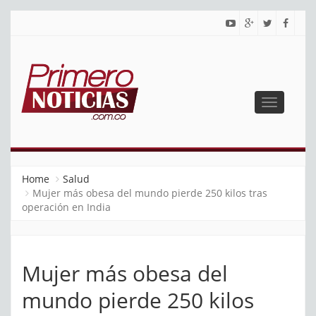
Toggle
navigatio
PRIMERO NOTICIAS
El mejor portal web de noticias de Barranquilla
Home
Salud
Mujer más obesa del mundo pierde 250 kilos tras
operación en India
Mujer más obesa del
mundo pierde 250 kilos