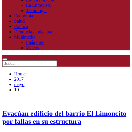
La Entrevista
Tecnologia
Economía
Salud
Política
Denuncia ciudadana
Multimedia
Imágenes
Videos
Home
2017
mayo
19
Evacúan edificio del barrio El Limoncito
por fallas en su estructura