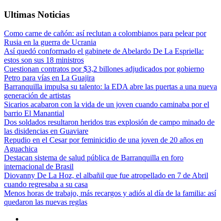
Ultimas Noticias
Como carne de cañón: así reclutan a colombianos para pelear por
Rusia en la guerra de Ucrania
Así quedó conformado el gabinete de Abelardo De La Espriella:
estos son sus 18 ministros
Cuestionan contratos por $3,2 billones adjudicados por gobierno
Petro para vías en La Guajira
Barranquilla impulsa su talento: la EDA abre las puertas a una nueva
generación de artistas
Sicarios acabaron con la vida de un joven cuando caminaba por el
barrio El Manantial
Dos soldados resultaron heridos tras explosión de campo minado de
las disidencias en Guaviare
Repudio en el Cesar por feminicidio de una joven de 20 años en
Aguachica
Destacan sistema de salud pública de Barranquilla en foro
internacional de Brasil
Diovanny De La Hoz, el albañil que fue atropellado en 7 de Abril
cuando regresaba a su casa
Menos horas de trabajo, más recargos y adiós al día de la familia: así
quedaron las nuevas reglas