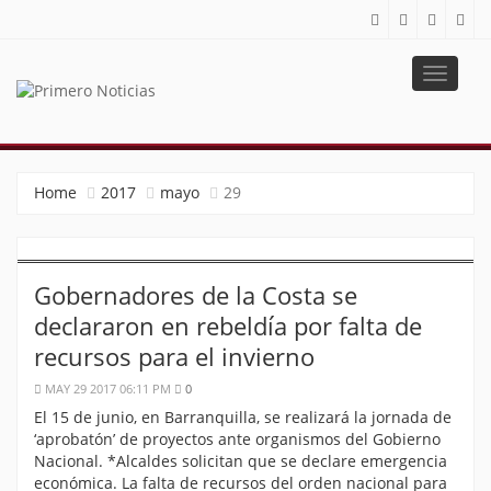
Toggle
navigat
PRIMERO NOTICIAS
El mejor portal web de noticias de Barranquilla
Home
2017
mayo
29
Gobernadores de la Costa se
declararon en rebeldía por falta de
recursos para el invierno
MAY 29 2017 06:11 PM
0
El 15 de junio, en Barranquilla, se realizará la jornada de
‘aprobatón’ de proyectos ante organismos del Gobierno
Nacional. *Alcaldes solicitan que se declare emergencia
económica. La falta de recursos del orden nacional para