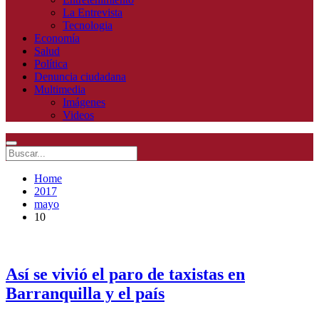
La Entrevista
Tecnologia
Economía
Salud
Política
Denuncia ciudadana
Multimedia
Imágenes
Videos
Home
2017
mayo
10
Así se vivió el paro de taxistas en
Barranquilla y el país