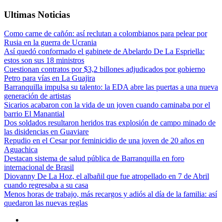
Ultimas Noticias
Como carne de cañón: así reclutan a colombianos para pelear por
Rusia en la guerra de Ucrania
Así quedó conformado el gabinete de Abelardo De La Espriella:
estos son sus 18 ministros
Cuestionan contratos por $3,2 billones adjudicados por gobierno
Petro para vías en La Guajira
Barranquilla impulsa su talento: la EDA abre las puertas a una nueva
generación de artistas
Sicarios acabaron con la vida de un joven cuando caminaba por el
barrio El Manantial
Dos soldados resultaron heridos tras explosión de campo minado de
las disidencias en Guaviare
Repudio en el Cesar por feminicidio de una joven de 20 años en
Aguachica
Destacan sistema de salud pública de Barranquilla en foro
internacional de Brasil
Diovanny De La Hoz, el albañil que fue atropellado en 7 de Abril
cuando regresaba a su casa
Menos horas de trabajo, más recargos y adiós al día de la familia: así
quedaron las nuevas reglas