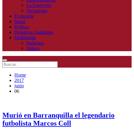
La Entrevista
Tecnologia
Economía
Salud
Política
Denuncia ciudadana
Multimedia
Imágenes
Videos
Home
2017
junio
06
Murió en Barranquilla el legendario
futbolista Marcos Coll