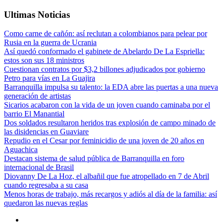
Ultimas Noticias
Como carne de cañón: así reclutan a colombianos para pelear por
Rusia en la guerra de Ucrania
Así quedó conformado el gabinete de Abelardo De La Espriella:
estos son sus 18 ministros
Cuestionan contratos por $3,2 billones adjudicados por gobierno
Petro para vías en La Guajira
Barranquilla impulsa su talento: la EDA abre las puertas a una nueva
generación de artistas
Sicarios acabaron con la vida de un joven cuando caminaba por el
barrio El Manantial
Dos soldados resultaron heridos tras explosión de campo minado de
las disidencias en Guaviare
Repudio en el Cesar por feminicidio de una joven de 20 años en
Aguachica
Destacan sistema de salud pública de Barranquilla en foro
internacional de Brasil
Diovanny De La Hoz, el albañil que fue atropellado en 7 de Abril
cuando regresaba a su casa
Menos horas de trabajo, más recargos y adiós al día de la familia: así
quedaron las nuevas reglas