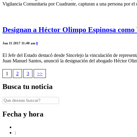
Vigilancia Comunitaria por Cuadrante, capturan a una persona por el 
Designan a Héctor Olimpo Espinosa como V
Jun 11 2017 11:40 am
0
El Jefe del Estado destacó desde Sincelejo la vinculación de represent
Juan Manuel Santos, anunció la designación del abogado Héctor Olim
1
2
3
>>
Navegación
Busca tu noticia
de
entradas
Fecha y hora
: