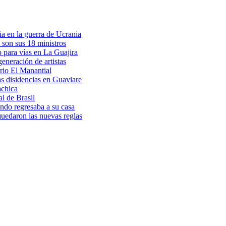
a en la guerra de Ucrania
 son sus 18 ministros
o para vías en La Guajira
eneración de artistas
rio El Manantial
as disidencias en Guaviare
achica
l de Brasil
ndo regresaba a su casa
 quedaron las nuevas reglas