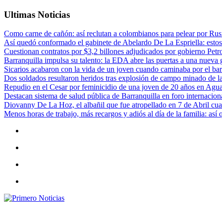
Ultimas Noticias
Como carne de cañón: así reclutan a colombianos para pelear por Rusi
Así quedó conformado el gabinete de Abelardo De La Espriella: estos
Cuestionan contratos por $3,2 billones adjudicados por gobierno Petr
Barranquilla impulsa su talento: la EDA abre las puertas a una nueva g
Sicarios acabaron con la vida de un joven cuando caminaba por el bar
Dos soldados resultaron heridos tras explosión de campo minado de l
Repudio en el Cesar por feminicidio de una joven de 20 años en Agu
Destacan sistema de salud pública de Barranquilla en foro internaciona
Diovanny De La Hoz, el albañil que fue atropellado en 7 de Abril cua
Menos horas de trabajo, más recargos y adiós al día de la familia: así
Primero Noticias
El mejor portal web de noticias de Barranquilla