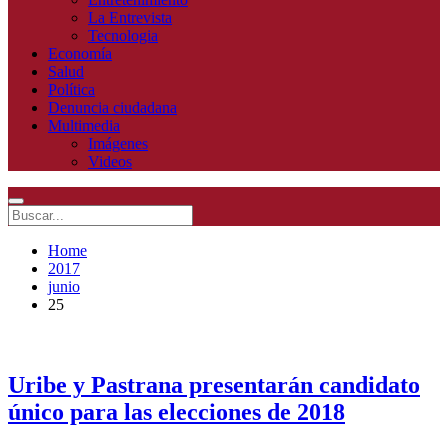
La Entrevista
Tecnologia
Economía
Salud
Política
Denuncia ciudadana
Multimedia
Imágenes
Videos
Home
2017
junio
25
Uribe y Pastrana presentarán candidato
único para las elecciones de 2018