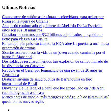
Ultimas Noticias
Como carne de cañón: así reclutan a colombianos para pelear por
Rusia en la guerra de Ucrania
Así quedó conformado el gabinete de Abelardo De La Espriella:
estos son sus 18 ministros
Cuestionan contratos por $3,2 billones adjudicados por gobierno
Petro para vías en La Guajira
Barranquilla impulsa su talento: la EDA abre las puertas a una nueva
generación de artistas
Sicarios acabaron con la vida de un joven cuando caminaba por el
barrio El Manantial
Dos soldados resultaron heridos tras explosión de campo minado de
las disidencias en Guaviare
Repudio en el Cesar por feminicidio de una joven de 20 años en
Aguachica
Destacan sistema de salud pública de Barranquilla en foro
internacional de Brasil
Diovanny De La Hoz, el albañil que fue atropellado en 7 de Abril
cuando regresaba a su casa
Menos horas de trabajo, más recargos y adiós al día de la familia: así
quedaron las nuevas reglas