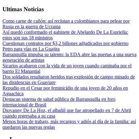
Ultimas Noticias
Como carne de cañón: así reclutan a colombianos para pelear por
Rusia en la guerra de Ucrania
Así quedó conformado el gabinete de Abelardo De La Espriella:
estos son sus 18 ministros
Cuestionan contratos por $3,2 billones adjudicados por gobierno
Petro para vías en La Guajira
Barranquilla impulsa su talento: la EDA abre las puertas a una nueva
generación de artistas
Sicarios acabaron con la vida de un joven cuando caminaba por el
barrio El Manantial
Dos soldados resultaron heridos tras explosión de campo minado de
las disidencias en Guaviare
Repudio en el Cesar por feminicidio de una joven de 20 años en
Aguachica
Destacan sistema de salud pública de Barranquilla en foro
internacional de Brasil
Diovanny De La Hoz, el albañil que fue atropellado en 7 de Abril
cuando regresaba a su casa
Menos horas de trabajo, más recargos y adiós al día de la familia: así
quedaron las nuevas reglas