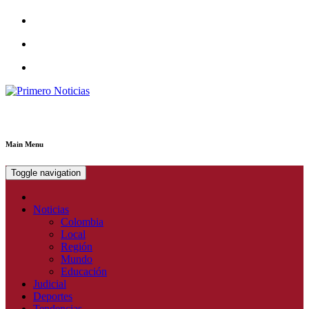
Primero Noticias
El mejor portal web de noticias de Barranquilla
Main Menu
Toggle navigation
Noticias
Colombia
Local
Región
Mundo
Educación
Judicial
Deportes
Tendencias