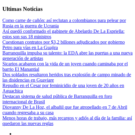
Ultimas Noticias
va
e
í