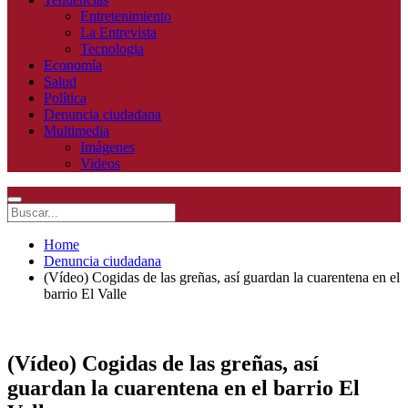
Entretenimiento
La Entrevista
Tecnologia
Economía
Salud
Política
Denuncia ciudadana
Multimedia
Imágenes
Videos
Home
Denuncia ciudadana
(Vídeo) Cogidas de las greñas, así guardan la cuarentena en el
barrio El Valle
(Vídeo) Cogidas de las greñas, así
guardan la cuarentena en el barrio El