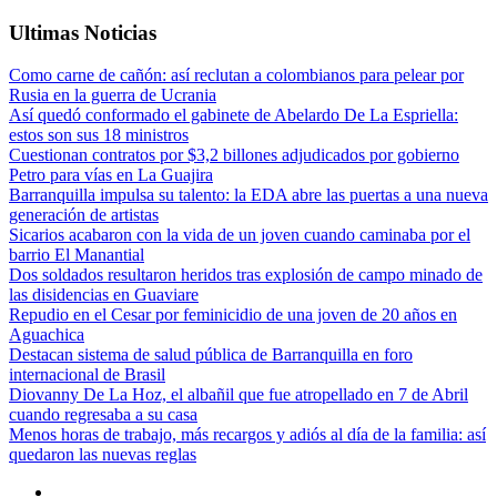
Ultimas Noticias
Como carne de cañón: así reclutan a colombianos para pelear por
Rusia en la guerra de Ucrania
Así quedó conformado el gabinete de Abelardo De La Espriella:
estos son sus 18 ministros
Cuestionan contratos por $3,2 billones adjudicados por gobierno
Petro para vías en La Guajira
Barranquilla impulsa su talento: la EDA abre las puertas a una nueva
generación de artistas
Sicarios acabaron con la vida de un joven cuando caminaba por el
barrio El Manantial
Dos soldados resultaron heridos tras explosión de campo minado de
las disidencias en Guaviare
Repudio en el Cesar por feminicidio de una joven de 20 años en
Aguachica
Destacan sistema de salud pública de Barranquilla en foro
internacional de Brasil
Diovanny De La Hoz, el albañil que fue atropellado en 7 de Abril
cuando regresaba a su casa
Menos horas de trabajo, más recargos y adiós al día de la familia: así
quedaron las nuevas reglas