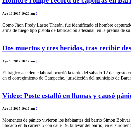
Hombre rompe récord de capturas en Barran
Ago 13 2017 10:20 am
0
Como Jhon Fredy Lastre Therán, fue identificado el hombre capturado 
arma de fuego tipo pistola de fabricación artesanal, en la pretina de s
Dos muertos y tres heridos, tras recibir d
Ago 13 2017 10:17 am
0
El trágico accidente laboral ocurrió la tarde del sábado 12 de agosto 
en el corregimiento de Campeche, jurisdicción del municipio de Barano
Vídeo: Poste estalló en llamas y causó pán
Ago 13 2017 10:16 am
0
Momentos de pánico vivieron los habitantes del barrio Simón Bolívar 
ubicado en la carrera 5 con calle 19, bulevar del barrio, en el surorient