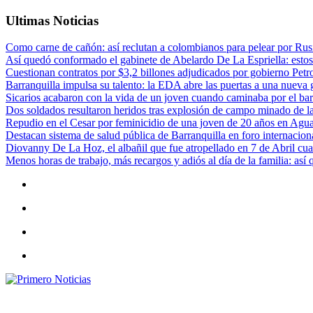
Ultimas Noticias
Como carne de cañón: así reclutan a colombianos para pelear por Rusi
Así quedó conformado el gabinete de Abelardo De La Espriella: estos
Cuestionan contratos por $3,2 billones adjudicados por gobierno Petr
Barranquilla impulsa su talento: la EDA abre las puertas a una nueva g
Sicarios acabaron con la vida de un joven cuando caminaba por el bar
Dos soldados resultaron heridos tras explosión de campo minado de l
Repudio en el Cesar por feminicidio de una joven de 20 años en Agu
Destacan sistema de salud pública de Barranquilla en foro internaciona
Diovanny De La Hoz, el albañil que fue atropellado en 7 de Abril cua
Menos horas de trabajo, más recargos y adiós al día de la familia: así
Primero Noticias
El mejor portal web de noticias de Barranquilla