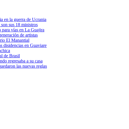
a en la guerra de Ucrania
 son sus 18 ministros
o para vías en La Guajira
eneración de artistas
rio El Manantial
as disidencias en Guaviare
achica
l de Brasil
ndo regresaba a su casa
 quedaron las nuevas reglas