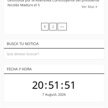
Destituida por la Asamblea Constituyente del presidente
Nicolás Maduro el 5
Ver Mas
1
2
>>
Navegación
de
BUSCA TU NOTICIA
entradas
FECHA Y HORA
20
:
51
:
52
7 August, 2026