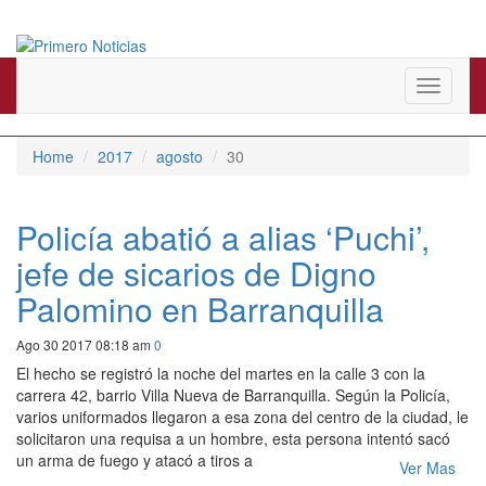
El mejor portal web de noticias de Barranquilla
Primero Noticias
Toggle
navigati
Home
2017
agosto
30
Policía abatió a alias ‘Puchi’,
jefe de sicarios de Digno
Palomino en Barranquilla
Ago 30 2017 08:18 am
0
El hecho se registró la noche del martes en la calle 3 con la
carrera 42, barrio Villa Nueva de Barranquilla. Según la Policía,
varios uniformados llegaron a esa zona del centro de la ciudad, le
solicitaron una requisa a un hombre, esta persona intentó sacó
un arma de fuego y atacó a tiros a
Ver Mas