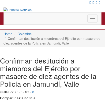
El mejor portal web de noticias de Barranquilla
Primero Noticias
Toggle
navigati
Home
Colombia
Confirman destitución a miembros del Ejército por masacre de
diez agentes de la Policía en Jamundí, Valle
Confirman destitución a
miembros del Ejército por
masacre de diez agentes de la
Policía en Jamundí, Valle
Sep 2 2017 12:12 am
0
Compartir esta noticia