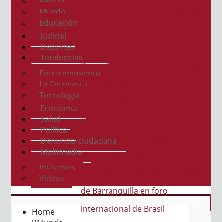
Región
Mundo
Sicarios acabaron con la vida de
Educación
un joven cuando caminaba por el
Judicial
Deportes
barrio El Manantial
Tendencias
Dos soldados resultaron heridos
Entretenimiento
tras explosión de campo minado
La Entrevista
Tecnologia
de las disidencias en Guaviare
Economía
Salud
Repudio en el Cesar por
Política
feminicidio de una joven de 20
Denuncia ciudadana
Multimedia
años en Aguachica
Imágenes
Destacan sistema de salud pública
Videos
de Barranquilla en foro
internacional de Brasil
Home