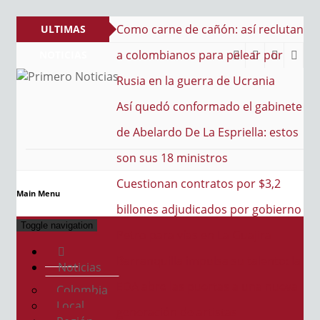
Como carne de cañón: así reclutan
ULTIMAS
a colombianos para pelear por
NOTICIAS
Rusia en la guerra de Ucrania
PRIMERO NOTICIAS
El mejor portal web de noticias de Barranquilla
Así quedó conformado el gabinete
de Abelardo De La Espriella: estos
son sus 18 ministros
Cuestionan contratos por $3,2
Main Menu
billones adjudicados por gobierno
Toggle navigation
Petro para vías en La Guajira
Barranquilla impulsa su talento: la
Noticias
EDA abre las puertas a una nueva
Colombia
Local
generación de artistas