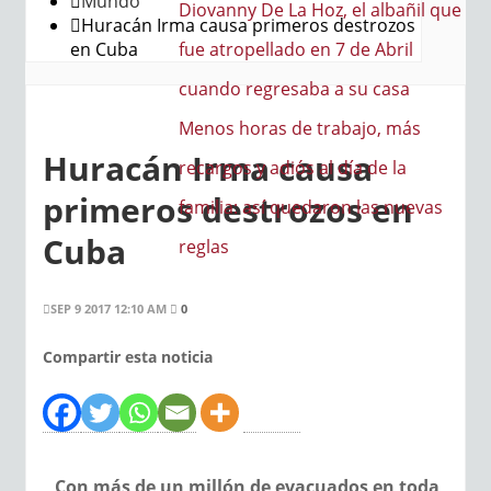
Mundo
Diovanny De La Hoz, el albañil que
Huracán Irma causa primeros destrozos
en Cuba
fue atropellado en 7 de Abril
cuando regresaba a su casa
Menos horas de trabajo, más
Huracán Irma causa
recargos y adiós al día de la
primeros destrozos en
familia: así quedaron las nuevas
Cuba
reglas
SEP 9 2017 12:10 AM
0
Compartir esta noticia
Con más de un millón de evacuados en toda