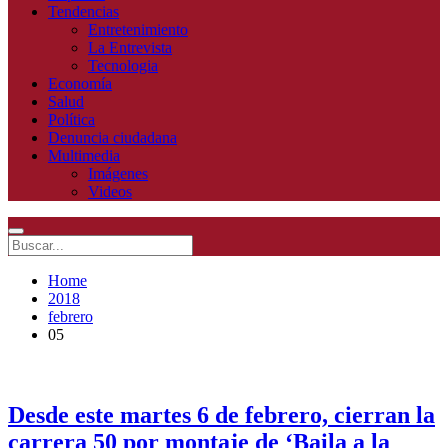
Tendencias
Entretenimiento
La Entrevista
Tecnologia
Economía
Salud
Política
Denuncia ciudadana
Multimedia
Imágenes
Videos
Home
2018
febrero
05
Desde este martes 6 de febrero, cierran la
carrera 50 por montaje de ‘Baila a la