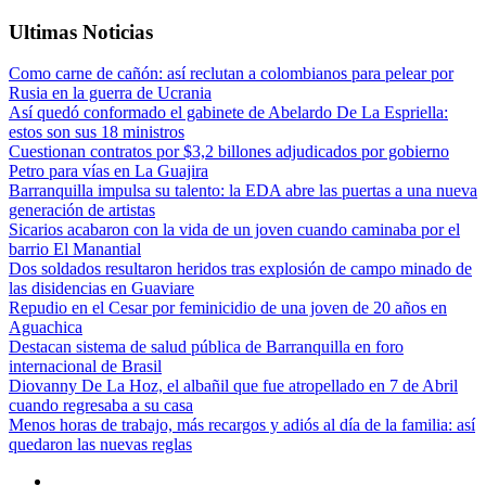
Ultimas Noticias
Como carne de cañón: así reclutan a colombianos para pelear por
Rusia en la guerra de Ucrania
Así quedó conformado el gabinete de Abelardo De La Espriella:
estos son sus 18 ministros
Cuestionan contratos por $3,2 billones adjudicados por gobierno
Petro para vías en La Guajira
Barranquilla impulsa su talento: la EDA abre las puertas a una nueva
generación de artistas
Sicarios acabaron con la vida de un joven cuando caminaba por el
barrio El Manantial
Dos soldados resultaron heridos tras explosión de campo minado de
las disidencias en Guaviare
Repudio en el Cesar por feminicidio de una joven de 20 años en
Aguachica
Destacan sistema de salud pública de Barranquilla en foro
internacional de Brasil
Diovanny De La Hoz, el albañil que fue atropellado en 7 de Abril
cuando regresaba a su casa
Menos horas de trabajo, más recargos y adiós al día de la familia: así
quedaron las nuevas reglas