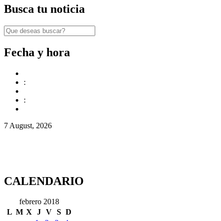
Busca tu noticia
Fecha y hora
:
:
7 August, 2026
CALENDARIO
febrero 2018
L
M
X
J
V
S
D