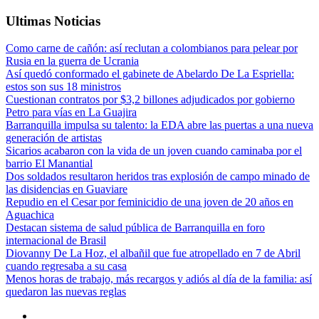
Ultimas Noticias
Como carne de cañón: así reclutan a colombianos para pelear por
Rusia en la guerra de Ucrania
Así quedó conformado el gabinete de Abelardo De La Espriella:
estos son sus 18 ministros
Cuestionan contratos por $3,2 billones adjudicados por gobierno
Petro para vías en La Guajira
Barranquilla impulsa su talento: la EDA abre las puertas a una nueva
generación de artistas
Sicarios acabaron con la vida de un joven cuando caminaba por el
barrio El Manantial
Dos soldados resultaron heridos tras explosión de campo minado de
las disidencias en Guaviare
Repudio en el Cesar por feminicidio de una joven de 20 años en
Aguachica
Destacan sistema de salud pública de Barranquilla en foro
internacional de Brasil
Diovanny De La Hoz, el albañil que fue atropellado en 7 de Abril
cuando regresaba a su casa
Menos horas de trabajo, más recargos y adiós al día de la familia: así
quedaron las nuevas reglas