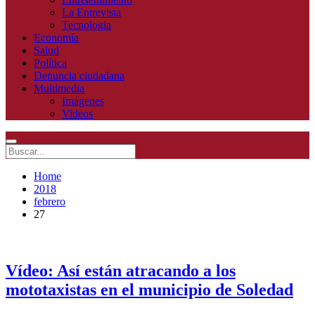
La Entrevista
Tecnologia
Economía
Salud
Política
Denuncia ciudadana
Multimedia
Imágenes
Videos
Home
2018
febrero
27
Vídeo: Así están atracando a los
mototaxistas en el municipio de Soledad