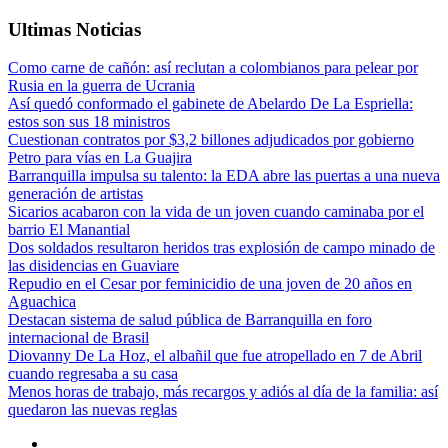
Ultimas Noticias
Como carne de cañón: así reclutan a colombianos para pelear por
Rusia en la guerra de Ucrania
Así quedó conformado el gabinete de Abelardo De La Espriella:
estos son sus 18 ministros
Cuestionan contratos por $3,2 billones adjudicados por gobierno
Petro para vías en La Guajira
Barranquilla impulsa su talento: la EDA abre las puertas a una nueva
generación de artistas
Sicarios acabaron con la vida de un joven cuando caminaba por el
barrio El Manantial
Dos soldados resultaron heridos tras explosión de campo minado de
las disidencias en Guaviare
Repudio en el Cesar por feminicidio de una joven de 20 años en
Aguachica
Destacan sistema de salud pública de Barranquilla en foro
internacional de Brasil
Diovanny De La Hoz, el albañil que fue atropellado en 7 de Abril
cuando regresaba a su casa
Menos horas de trabajo, más recargos y adiós al día de la familia: así
quedaron las nuevas reglas