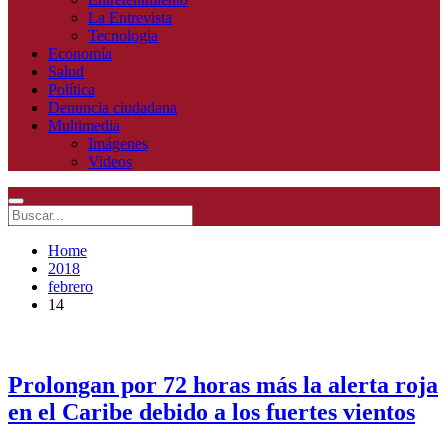
La Entrevista
Tecnologia
Economía
Salud
Política
Denuncia ciudadana
Multimedia
Imágenes
Videos
Home
2018
febrero
14
Prolongan por 72 horas más la alerta roja
en el Caribe debido a los fuertes vientos