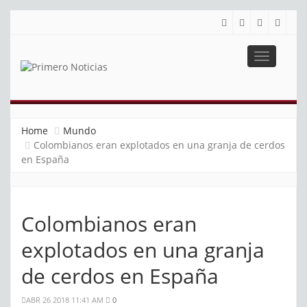
Toggle
navigatio
PRIMERO NOTICIAS
El mejor portal web de noticias de Barranquilla
Home
Mundo
Colombianos eran explotados en una granja de cerdos
en España
Colombianos eran
explotados en una granja
de cerdos en España
ABR 26 2018 11:41 AM
0