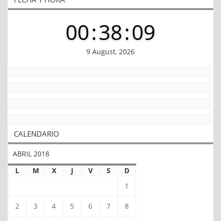
00
:
38
:
09
9 August, 2026
CALENDARIO
ABRIL 2018
L
M
X
J
V
S
D
1
2
3
4
5
6
7
8